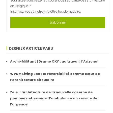
Souhaitez-vous rester au courant de l'actualité de l'architecture
en Belgique ?
Inscrivez-vous à notre infolettre hebdomadaire.
S'abonner
DERNIER ARTICLE PARU
Archi-Militant | Drame OXY : au travail, l’Arizona!
WVDM Living Lab : la réversibilité comme cœur de
l’architecture circulaire
Zele, l’architecture de la nouvelle caserne de
pompiers et service d’ambulance au service de
l’urgence