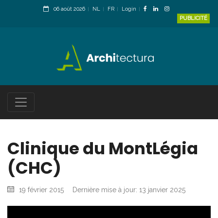
06 août 2026
NL
FR
Login
PUBLICITÉ
Clinique du MontLégia
(CHC)
19 février 2015
Dernière mise à jour: 13 janvier 2025