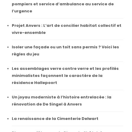
pompiers et service d’ambulance au service de
l’urgence
Projet Anvers : L’art de concilier habitat collectif et
vivre-ensemble
Isoler une façade ou un toit sans permis ? Voici les
règles du jeu
Les assemblages verre contre verre et les profilés
minimalistes façonnent le caractère de la
résidence Hallepoort
Un joyau moderniste à l’histoire entrelacée : la
rénovation de De Singel à Anvers
La renaissance de la Cimenterie Delwart