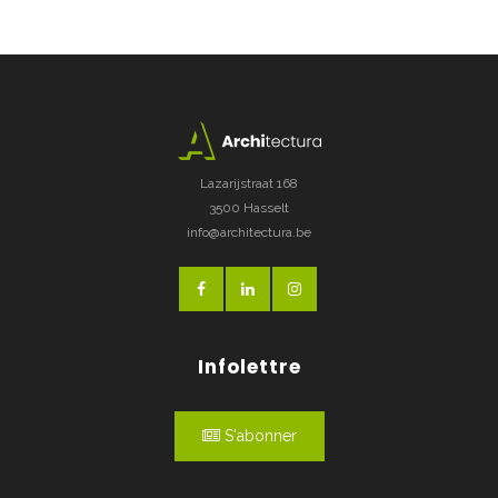
Lazarijstraat 168
3500 Hasselt
info@architectura.be
Infolettre
S'abonner