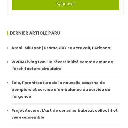
S'abonner
DERNIER ARTICLE PARU
Archi-Militant | Drame OXY : au travail, l’Arizona!
WVDM Living Lab : la réversibilité comme cœur de
l’architecture circulaire
Zele, l’architecture de la nouvelle caserne de
pompiers et service d’ambulance au service de
l’urgence
Projet Anvers : L’art de concilier habitat collectif et
vivre-ensemble