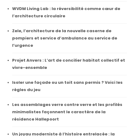
WVDM Living Lab : la réversibilité comme cœur de
l’architecture circulaire
Zele, l’architecture de la nouvelle caserne de
pompiers et service d’ambulance au service de
l’urgence
Projet Anvers : L’art de concilier habitat collectif et
vivre-ensemble
Isoler une façade ou un toit sans permis ? Voici les
règles du jeu
Les assemblages verre contre verre et les profilés
minimalistes façonnent le caractère de la
résidence Hallepoort
Un joyau moderniste à l’histoire entrelacée : la