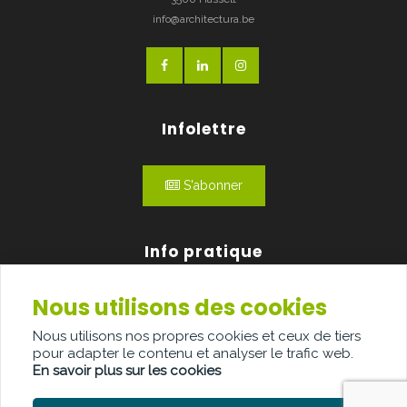
info@architectura.be
Infolettre
S'abonner
Info pratique
Nous utilisons des cookies
Qui sommes-nous?
Nous utilisons nos propres cookies et ceux de tiers
Publicité
pour adapter le contenu et analyser le trafic web.
En savoir plus sur les cookies
Contact