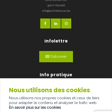
3500 Hasselt
info@architectura.be
Infolettre
S'abonner
Info pratique
Nous utilisons des cookies
Qui sommes-nous?
Nous utilisons nos propres cookies et ceux de tiers
Publicité
pour adapter le contenu et analyser le trafic web.
En savoir plus sur les cookies
Contact