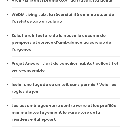
Archi-Militant | Drame OXY : au travail, l’Arizona!
WVDM Living Lab : la réversibilité comme cœur de
l’architecture circulaire
Zele, l’architecture de la nouvelle caserne de
pompiers et service d’ambulance au service de
l’urgence
Projet Anvers : L’art de concilier habitat collectif et
vivre-ensemble
Isoler une façade ou un toit sans permis ? Voici les
règles du jeu
Les assemblages verre contre verre et les profilés
minimalistes façonnent le caractère de la
résidence Hallepoort