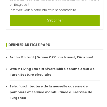
en Belgique ?
Inscrivez-vous à notre infolettre hebdomadaire.
S'abonner
DERNIER ARTICLE PARU
Archi-Militant | Drame OXY : au travail, l’Arizona!
WVDM Living Lab : la réversibilité comme cœur de
l’architecture circulaire
Zele, l’architecture de la nouvelle caserne de
pompiers et service d’ambulance au service de
l’urgence