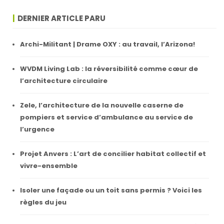
DERNIER ARTICLE PARU
Archi-Militant | Drame OXY : au travail, l’Arizona!
WVDM Living Lab : la réversibilité comme cœur de
l’architecture circulaire
Zele, l’architecture de la nouvelle caserne de
pompiers et service d’ambulance au service de
l’urgence
Projet Anvers : L’art de concilier habitat collectif et
vivre-ensemble
Isoler une façade ou un toit sans permis ? Voici les
règles du jeu