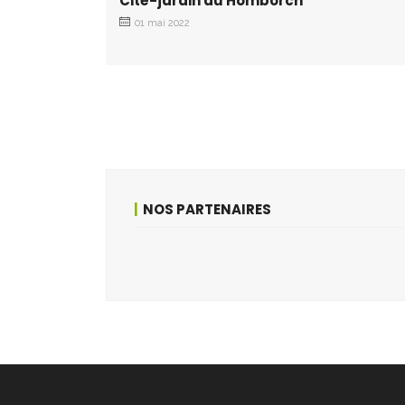
Cité-jardin du Homborch
01 mai 2022
NOS PARTENAIRES