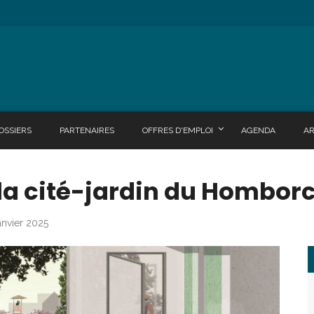
OSSIERS
PARTENAIRES
OFFRES D'EMPLOI
AGENDA
A
 la cité-jardin du Homborc
anvier 2025