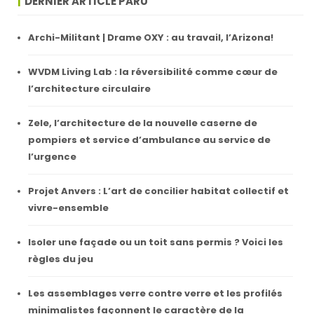
DERNIER ARTICLE PARU
Archi-Militant | Drame OXY : au travail, l’Arizona!
WVDM Living Lab : la réversibilité comme cœur de
l’architecture circulaire
Zele, l’architecture de la nouvelle caserne de
pompiers et service d’ambulance au service de
l’urgence
Projet Anvers : L’art de concilier habitat collectif et
vivre-ensemble
Isoler une façade ou un toit sans permis ? Voici les
règles du jeu
Les assemblages verre contre verre et les profilés
minimalistes façonnent le caractère de la