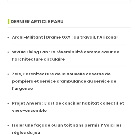
DERNIER ARTICLE PARU
Archi-Militant | Drame OXY : au travail, l’Arizona!
WVDM Living Lab : la réversibilité comme cœur de
l’architecture circulaire
Zele, l’architecture de la nouvelle caserne de
pompiers et service d’ambulance au service de
l’urgence
Projet Anvers : L’art de concilier habitat collectif et
vivre-ensemble
Isoler une façade ou un toit sans permis ? Voici les
règles du jeu