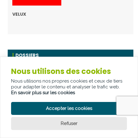
VELUX
DOSSIERS
Nous utilisons des cookies
Docteur Daylight
Nous utilisons nos propres cookies et ceux de tiers
pour adapter le contenu et analyser le trafic web.
En savoir plus sur les cookies
Accepter les cookies
INFOLETTRE ARCHITECTURA
Refuser
Question ?
Souhaitez-vous rester au courant de l'actualité de l'architecture