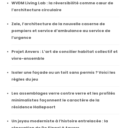
WVDM Living Lab : la réversibilité comme cœur de
l’architecture circulaire
Zele, l’architecture de la nouvelle caserne de
pompiers et service d’ambulance au service de
l’urgence
Projet Anvers : L’art de concilier habitat collectif et
vivre-ensemble
Isoler une façade ou un toit sans permis ? Voici les
règles du jeu
Les assemblages verre contre verre et les profilés
minimalistes façonnent le caractère de la
résidence Hallepoort
Un joyau moderniste à l’histoire entrelacée : la
rénovation de De Singel à Anvers