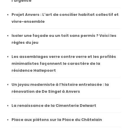
l’urgence
Projet Anvers : L’art de concilier habitat collectif et
vivre-ensemble
Isoler une façade ou un toit sans permis ? Voici les
règles du jeu
Les assemblages verre contre verre et les profilés
minimalistes façonnent le caractère de la
résidence Hallepoort
Un joyau moderniste à l’histoire entrelacée : la
rénovation de De Singel à Anvers
La renaissance de la Cimenterie Delwart
Place aux piétons sur la Place du Châtelain