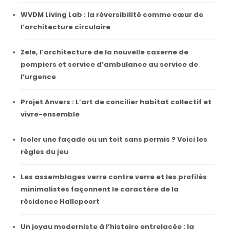
WVDM Living Lab : la réversibilité comme cœur de
l’architecture circulaire
Zele, l’architecture de la nouvelle caserne de
pompiers et service d’ambulance au service de
l’urgence
Projet Anvers : L’art de concilier habitat collectif et
vivre-ensemble
Isoler une façade ou un toit sans permis ? Voici les
règles du jeu
Les assemblages verre contre verre et les profilés
minimalistes façonnent le caractère de la
résidence Hallepoort
Un joyau moderniste à l’histoire entrelacée : la