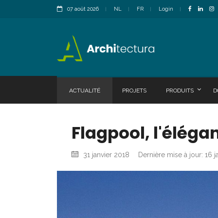
07 août 2026
NL
FR
Login
ACTUALITÉ
PROJETS
PRODUITS
D
Flagpool, l'éléga
31 janvier 2018
Dernière mise à jour: 16 j