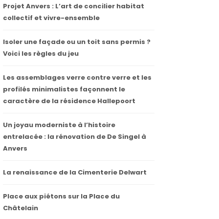
Projet Anvers : L’art de concilier habitat
collectif et vivre-ensemble
Isoler une façade ou un toit sans permis ?
Voici les règles du jeu
Les assemblages verre contre verre et les
profilés minimalistes façonnent le
caractère de la résidence Hallepoort
Un joyau moderniste à l’histoire
entrelacée : la rénovation de De Singel à
Anvers
La renaissance de la Cimenterie Delwart
Place aux piétons sur la Place du
Châtelain