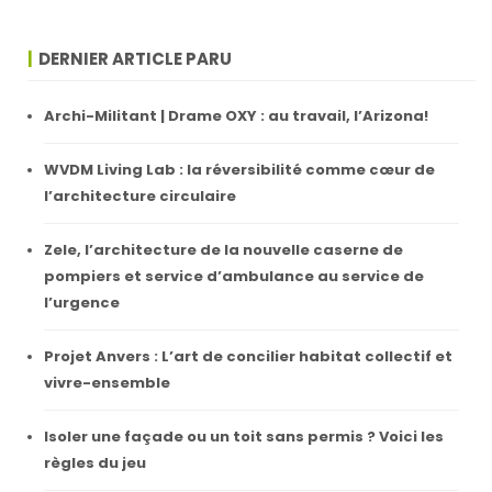
DERNIER ARTICLE PARU
Archi-Militant | Drame OXY : au travail, l’Arizona!
WVDM Living Lab : la réversibilité comme cœur de
l’architecture circulaire
Zele, l’architecture de la nouvelle caserne de
pompiers et service d’ambulance au service de
l’urgence
Projet Anvers : L’art de concilier habitat collectif et
vivre-ensemble
Isoler une façade ou un toit sans permis ? Voici les
règles du jeu