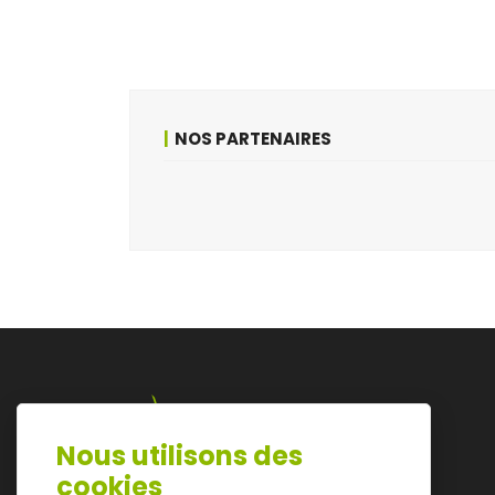
NOS PARTENAIRES
Nous utilisons des
Lazarijstraat 168
cookies
3500 Hasselt