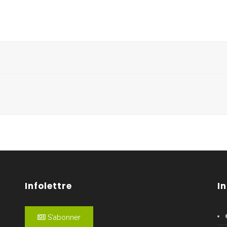
Infolettre
I
S'abonner