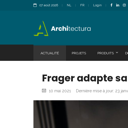
07 août 2026
NL
FR
Login
ACTUALITÉ
PROJETS
PRODUITS
D
Frager adapte s
10 mai 2021
Dernière mise à jour: 23 jan