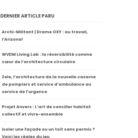
DERNIER ARTICLE PARU
Archi-Militant | Drame OXY : au travail,
l’Arizona!
WVDM Living Lab : la réversibilité comme
cœur de l’architecture circulaire
Zele, l’architecture de la nouvelle caserne
de pompiers et service d’ambulance au
service de l’urgence
Projet Anvers : L’art de concilier habitat
collectif et vivre-ensemble
Isoler une façade ou un toit sans permis ?
Voici les règles du jeu