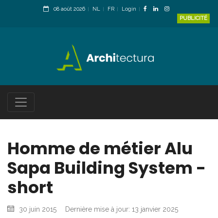
08 août 2026
NL
FR
Login
PUBLICITÉ
Homme de métier Alu
Sapa Building System -
short
30 juin 2015
Dernière mise à jour: 13 janvier 2025