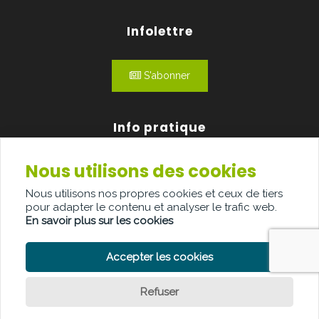
Infolettre
S'abonner
Info pratique
Nous utilisons des cookies
Qui sommes-nous?
Nous utilisons nos propres cookies et ceux de tiers
Publicité
pour adapter le contenu et analyser le trafic web.
En savoir plus sur les cookies
Contact
Accepter les cookies
Refuser
POLITIQUE DE CONFIDENTIALITÉ
POLITIQUE DE COOKIE
CLAUSE DE NON-RESPONSABILITÉ