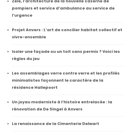
Zele, l’architecture de la nouvelle caserne de
pompiers et service d’ambulance au service de
l’urgence
Projet Anvers : L’art de concilier habitat collectif et
vivre-ensemble
Isoler une façade ou un toit sans permis ? Voici les
règles du jeu
Les assemblages verre contre verre et les profilés
minimalistes façonnent le caractère de la
résidence Hallepoort
Un joyau moderniste à l’histoire entrelacée : la
rénovation de De Singel à Anvers
La renaissance de la Cimenterie Delwart