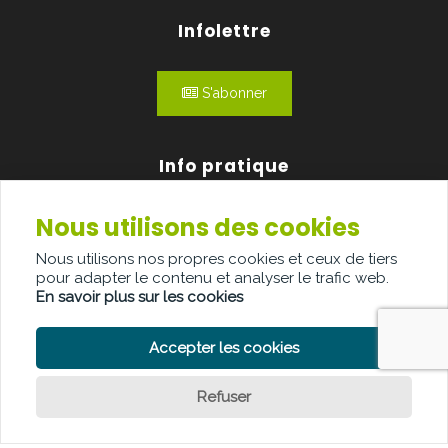
Infolettre
S'abonner
Info pratique
Nous utilisons des cookies
Qui sommes-nous?
Nous utilisons nos propres cookies et ceux de tiers
Publicité
pour adapter le contenu et analyser le trafic web.
En savoir plus sur les cookies
Contact
Accepter les cookies
Refuser
POLITIQUE DE CONFIDENTIALITÉ
POLITIQUE DE COOKIE
CLAUSE DE NON-RESPONSABILITÉ