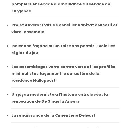
pompiers et service d’ambulance au service de
l’urgence
Projet Anvers : L’art de concilier habitat collectif et
vivre-ensemble
Isoler une façade ou un toit sans permis ? Voici les
règles du jeu
Les assemblages verre contre verre et les profilés
minimalistes façonnent le caractère de la
résidence Hallepoort
Un joyau moderniste à l’histoire entrelacée : la
rénovation de De Singel à Anvers
La renaissance de la Cimenterie Delwart