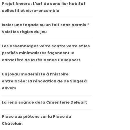
Projet Anvers : L’art de concilier habitat
collectif et vivre-ensemble
Isoler une façade ou un toit sans permis ?
Voici les règles du jeu
Les assemblages verre contre verre et les
profilés minimalistes façonnent le
caractère de la résidence Hallepoort
Un joyau moderniste à l’histoire
entrelacée : la rénovation de De Singel à
Anvers
La renaissance de la Cimenterie Delwart
Place aux piétons sur la Place du
Châtelain