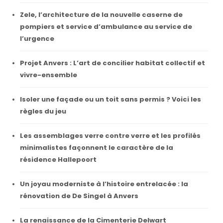
Zele, l’architecture de la nouvelle caserne de
pompiers et service d’ambulance au service de
l’urgence
Projet Anvers : L’art de concilier habitat collectif et
vivre-ensemble
Isoler une façade ou un toit sans permis ? Voici les
règles du jeu
Les assemblages verre contre verre et les profilés
minimalistes façonnent le caractère de la
résidence Hallepoort
Un joyau moderniste à l’histoire entrelacée : la
rénovation de De Singel à Anvers
La renaissance de la Cimenterie Delwart