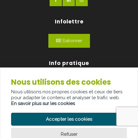
Infolettre
S'abonner
Info pratique
Nous utilisons des cookies
Qui sommes-nous?
Nous utilisons nos propres cookies et ceux de tiers
Publicité
pour adapter le contenu et analyser le trafic web.
En savoir plus sur les cookies
Contact
Accepter les cookies
Refuser
POLITIQUE DE CONFIDENTIALITÉ
POLITIQUE DE COOKIE