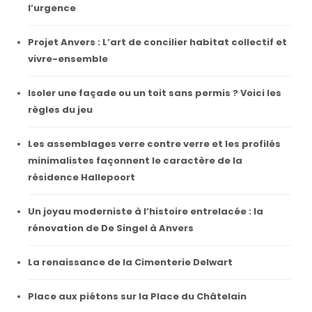
l’urgence
Projet Anvers : L’art de concilier habitat collectif et
vivre-ensemble
Isoler une façade ou un toit sans permis ? Voici les
règles du jeu
Les assemblages verre contre verre et les profilés
minimalistes façonnent le caractère de la
résidence Hallepoort
Un joyau moderniste à l’histoire entrelacée : la
rénovation de De Singel à Anvers
La renaissance de la Cimenterie Delwart
Place aux piétons sur la Place du Châtelain