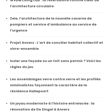
WVDM Living Lab : la réversibilité comme cœur de
l’architecture circulaire
Zele, l’architecture de la nouvelle caserne de
pompiers et service d’ambulance au service de
l’urgence
Projet Anvers : L’art de concilier habitat collectif et
vivre-ensemble
Isoler une façade ou un toit sans permis ? Voici les
règles du jeu
Les assemblages verre contre verre et les profilés
minimalistes façonnent le caractère de la
résidence Hallepoort
Un joyau moderniste à l’histoire entrelacée : la
rénovation de De Singel à Anvers