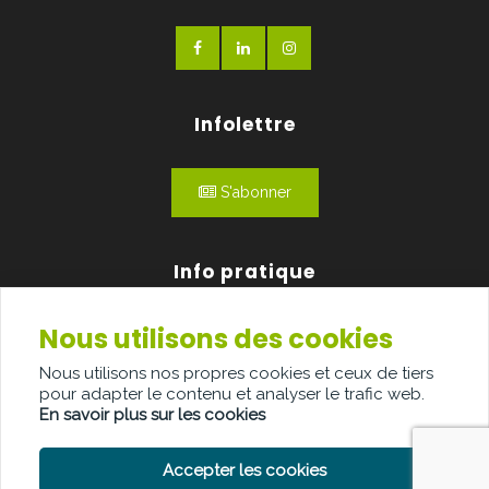
Infolettre
S'abonner
Info pratique
Nous utilisons des cookies
Qui sommes-nous?
Nous utilisons nos propres cookies et ceux de tiers
Publicité
pour adapter le contenu et analyser le trafic web.
En savoir plus sur les cookies
Contact
Accepter les cookies