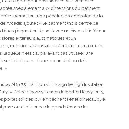
, il a été opté pour des lamelles ALB verticales
daptée spécialement aux dimensions du bâtiment.
forées permettent une pénétration contrôlée de la
de Arcadis ajoute : « le bâtiment (hors centre de
énergie quasi nulle, soit avec un niveau E inférieur
s stores extérieurs automatiques et un
cturne, mais nous avons aussi récupéré au maximum
, laquelle n'était auparavant pas utilisée. Une
ts sur le toit permet une accumulation de la
e. »
üco ADS 75 HD.HI, où « HI » signifie High Insulation
y Duty. « Grâce à nos systèmes de portes Heavy Duty,
 portes solides, qui empêchent l'effet bimétallique.
t pas sous l'influence de grands écarts de