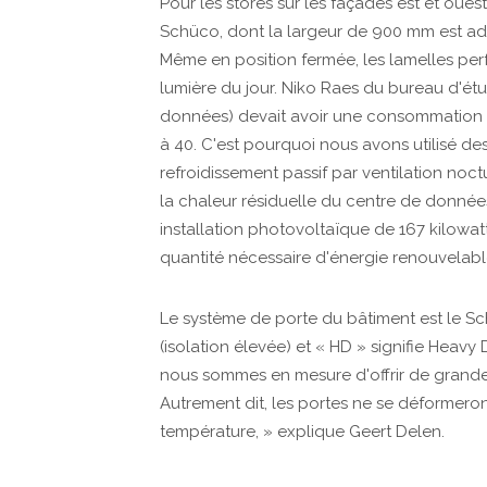
Pour les stores sur les façades est et ouest
Schüco, dont la largeur de 900 mm est a
Même en position fermée, les lamelles per
lumière du jour. Niko Raes du bureau d'étu
données) devait avoir une consommation d'
à 40. C'est pourquoi nous avons utilisé de
refroidissement passif par ventilation no
la chaleur résiduelle du centre de données
installation photovoltaïque de 167 kilowat
quantité nécessaire d'énergie renouvelabl
Le système de porte du bâtiment est le Sch
(isolation élevée) et « HD » signifie Heav
nous sommes en mesure d'offrir de grandes
Autrement dit, les portes ne se déformeron
température, » explique Geert Delen.