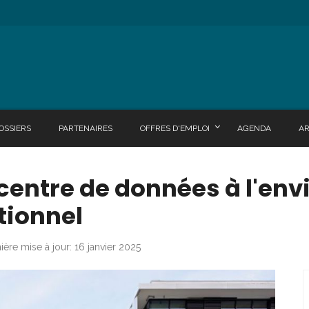
OSSIERS
PARTENAIRES
OFFRES D'EMPLOI
AGENDA
A
 centre de données à l'en
tionnel
ière mise à jour: 16 janvier 2025