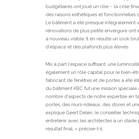
budgétaires ont joué un rôle – la crise fina
des raisons esthétiques et fonctionnelles 
Le bâtiment a été presque intégralement vid
rénovations de plus petite envergure ont ét
à nouveau visible. Il en résulte un look br
d'espace et des plafonds plus élevés.
Mis à part l'espace suffisant, une luminosit
également un rôle capital pour le bien-être
fabricant de fenêtres et de portes a été ét
du bâtiment KBC fut une mission spéciale 
nombre d'aspects de notre expertise en ta
portes, des murs-rideaux, des stores et un
explique Geert Delen, le conseiller tech
entretenir avec les architectes à un stade
résultat final, » précise-t-il.