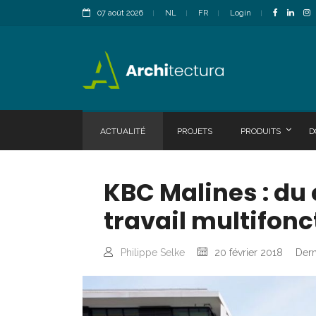
07 août 2026
NL
FR
Login
ACTUALITÉ
PROJETS
PRODUITS
D
KBC Malines : du
travail multifonc
Philippe Selke
20 février 2018
Dern