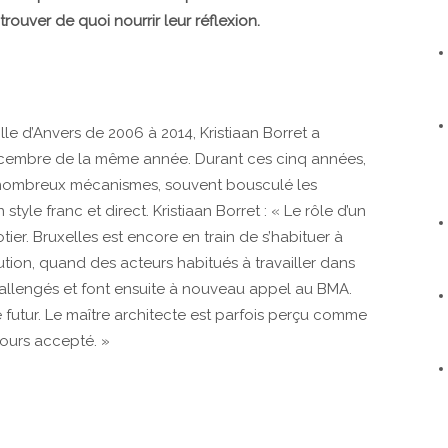
trouver de quoi nourrir leur réflexion.
le d’Anvers de 2006 à 2014, Kristiaan Borret a
décembre de la même année. Durant ces cinq années,
de nombreux mécanismes, souvent bousculé les
tyle franc et direct. Kristiaan Borret : « Le rôle d’un
er. Bruxelles est encore en train de s’habituer à
ution, quand des acteurs habitués à travailler dans
allengés et font ensuite à nouveau appel au BMA.
 futur. Le maître architecte est parfois perçu comme
jours accepté. »