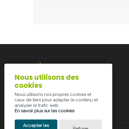
Nous utilisons des
Lazarijstraat 168
cookies
3500 Hasselt
info@architectura.be
Nous utilisons nos propres cookies et
ceux de tiers pour adapter le contenu et
analyser le trafic web.
En savoir plus sur les cookies
Accepter les
Refuser