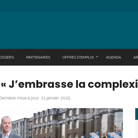
OSSIERS
PARTENAIRES
OFFRES D'EMPLOI
AGENDA
A
: « J’embrasse la complexi
Dernière mise à jour: 21 janvier 2025