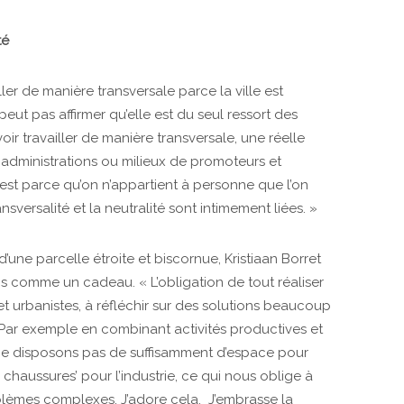
té
r de manière transversale parce la ville est
eut pas affirmer qu’elle est du seul ressort des
oir travailler de manière transversale, une réelle
administrations ou milieux de promoteurs et
est parce qu’on n’appartient à personne que l’on
sversalité et la neutralité sont intimement liées. »
’une parcelle étroite et biscornue, Kristiaan Borret
ois comme un cadeau. « L’obligation de tout réaliser
 et urbanistes, à réfléchir sur des solutions beaucoup
ar exemple en combinant activités productives et
e disposons pas de suffisamment d’espace pour
chaussures’ pour l’industrie, ce qui nous oblige à
blèmes complexes. J’adore cela. J’embrasse la