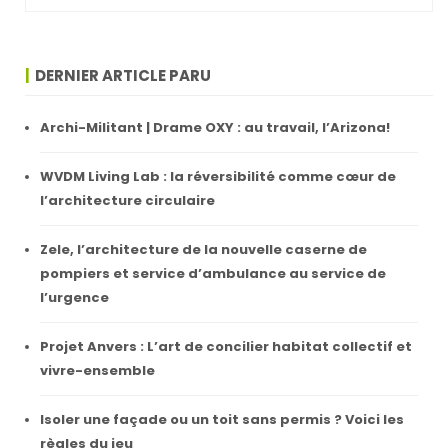
DERNIER ARTICLE PARU
Archi-Militant | Drame OXY : au travail, l’Arizona!
WVDM Living Lab : la réversibilité comme cœur de
l’architecture circulaire
Zele, l’architecture de la nouvelle caserne de
pompiers et service d’ambulance au service de
l’urgence
Projet Anvers : L’art de concilier habitat collectif et
vivre-ensemble
Isoler une façade ou un toit sans permis ? Voici les
règles du jeu