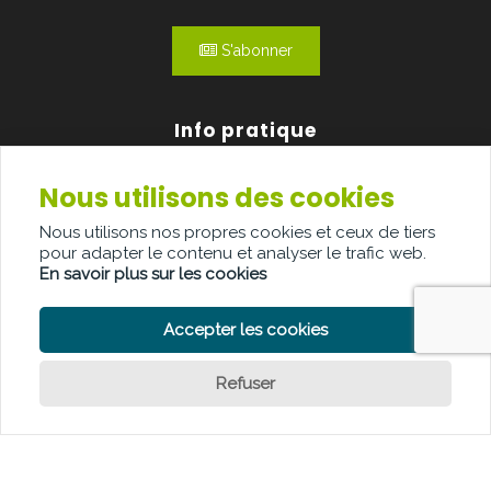
S'abonner
Info pratique
Nous utilisons des cookies
Qui sommes-nous?
Nous utilisons nos propres cookies et ceux de tiers
Publicité
pour adapter le contenu et analyser le trafic web.
En savoir plus sur les cookies
Contact
Accepter les cookies
Refuser
POLITIQUE DE CONFIDENTIALITÉ
POLITIQUE DE COOKIE
CLAUSE DE NON-RESPONSABILITÉ
© Copyright Palindroom 2026