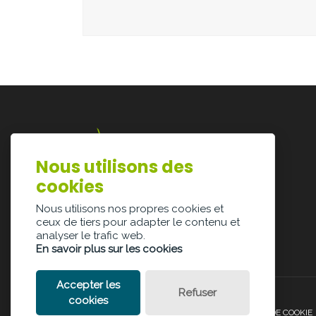
Nous utilisons des
Lazarijstraat 168
cookies
3500 Hasselt
info@architectura.be
Nous utilisons nos propres cookies et
ceux de tiers pour adapter le contenu et
analyser le trafic web.
En savoir plus sur les cookies
Accepter les
Refuser
cookies
POLITIQUE DE CONFIDENTIALITÉ
POLITIQUE DE COOKIE