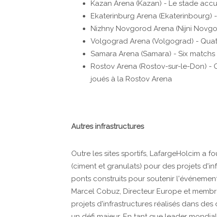
Kazan Arena (Kazan) - Le stade accue
Ekaterinburg Arena (Ekaterinbourg) 
Nizhny Novgorod Arena (Nijni Novgor
Volgograd Arena (Volgograd) - Quat
Samara Arena (Samara) - Six matchs 
Rostov Arena (Rostov-sur-le-Don) - 
joués à la Rostov Arena
Autres infrastructures
Outre les sites sportifs, LafargeHolcim a
(ciment et granulats) pour des projets d'in
ponts construits pour soutenir l'événemen
Marcel Cobuz, Directeur Europe et membre
projets d'infrastructures réalisés dans des
un défi majeur. En tant que leader mondia