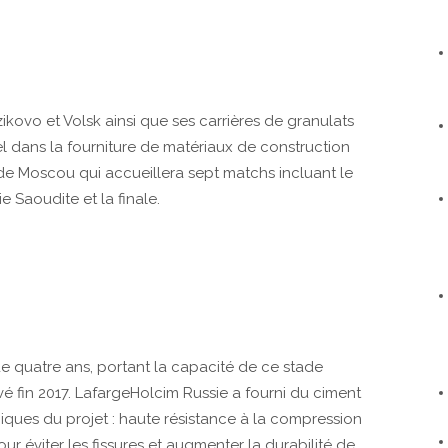
kovo et Volsk ainsi que ses carrières de granulats
el dans la fourniture de matériaux de construction
 de Moscou qui accueillera sept matchs incluant le
e Saoudite et la finale.
 quatre ans, portant la capacité de ce stade
é fin 2017. LafargeHolcim Russie a fourni du ciment
ques du projet : haute résistance à la compression
ur éviter les fissures et augmenter la durabilité de