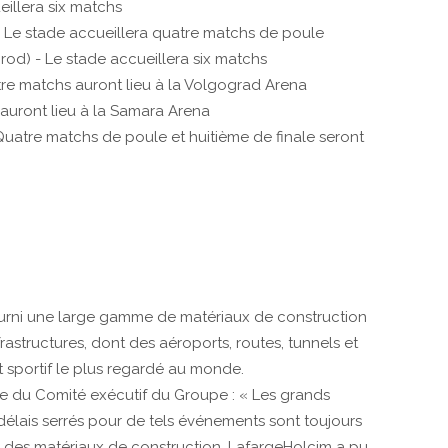
illera six matchs
- Le stade accueillera quatre matchs de poule
od) - Le stade accueillera six matchs
re matchs auront lieu à la Volgograd Arena
auront lieu à la Samara Arena
Quatre matchs de poule et huitième de finale seront
 fourni une large gamme de matériaux de construction
frastructures, dont des aéroports, routes, tunnels et
t sportif le plus regardé au monde.
 du Comité exécutif du Groupe : « Les grands
 délais serrés pour de tels événements sont toujours
l des matériaux de construction, LafargeHolcim a pu