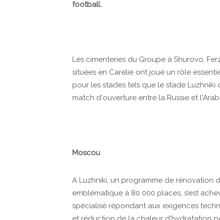
football.
Les cimenteries du Groupe à Shurovo, Ferzi
situées en Carélie ont joué un rôle essenti
pour les stades tels que le stade Luzhniki
match d'ouverture entre la Russie et l'Arabi
Moscou
A Luzhniki, un programme de rénovation de
emblématique à 80 000 places, s’est achev
spécialisé répondant aux exigences techni
et réduction de la chaleur d'hydratation po