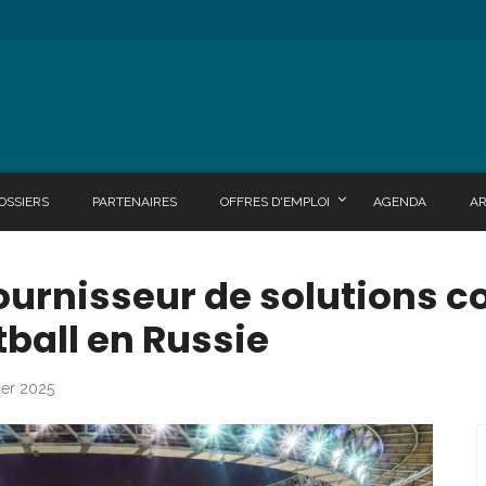
OSSIERS
PARTENAIRES
OFFRES D'EMPLOI
AGENDA
A
ournisseur de solutions c
tball en Russie
ier 2025