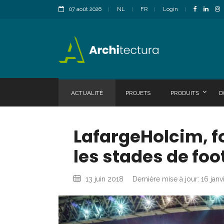
07 août 2026
NL
FR
Login
ACTUALITÉ
PROJETS
PRODUITS
D
LafargeHolcim, f
les stades de foo
13 juin 2018
Dernière mise à jour: 16 janv