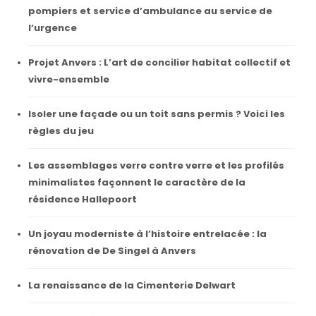
pompiers et service d’ambulance au service de
l’urgence
Projet Anvers : L’art de concilier habitat collectif et
vivre-ensemble
Isoler une façade ou un toit sans permis ? Voici les
règles du jeu
Les assemblages verre contre verre et les profilés
minimalistes façonnent le caractère de la
résidence Hallepoort
Un joyau moderniste à l’histoire entrelacée : la
rénovation de De Singel à Anvers
La renaissance de la Cimenterie Delwart