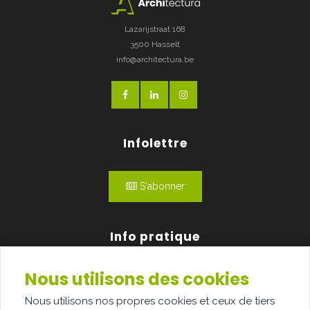
Lazarijstraat 168
3500 Hasselt
info@architectura.be
Infolettre
S'abonner
Info pratique
Nous utilisons des cookies
Qui sommes-nous?
Nous utilisons nos propres cookies et ceux de tiers
Publicité