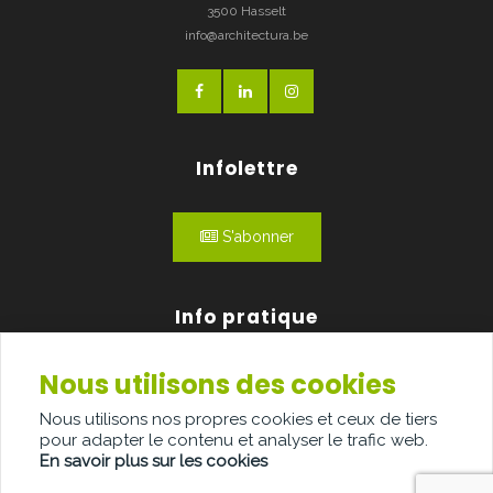
3500 Hasselt
info@architectura.be
Infolettre
S'abonner
Info pratique
Nous utilisons des cookies
Qui sommes-nous?
Nous utilisons nos propres cookies et ceux de tiers
Publicité
pour adapter le contenu et analyser le trafic web.
En savoir plus sur les cookies
Contact