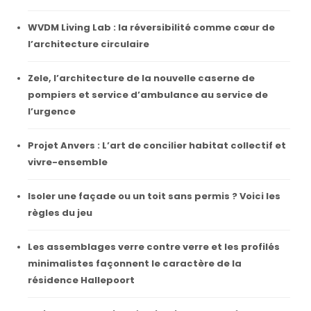
WVDM Living Lab : la réversibilité comme cœur de
l’architecture circulaire
Zele, l’architecture de la nouvelle caserne de
pompiers et service d’ambulance au service de
l’urgence
Projet Anvers : L’art de concilier habitat collectif et
vivre-ensemble
Isoler une façade ou un toit sans permis ? Voici les
règles du jeu
Les assemblages verre contre verre et les profilés
minimalistes façonnent le caractère de la
résidence Hallepoort