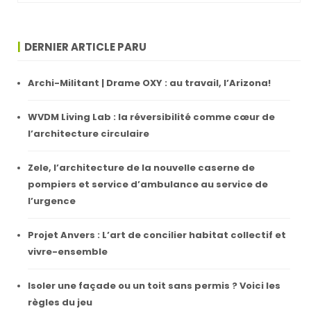
DERNIER ARTICLE PARU
Archi-Militant | Drame OXY : au travail, l’Arizona!
WVDM Living Lab : la réversibilité comme cœur de
l’architecture circulaire
Zele, l’architecture de la nouvelle caserne de
pompiers et service d’ambulance au service de
l’urgence
Projet Anvers : L’art de concilier habitat collectif et
vivre-ensemble
Isoler une façade ou un toit sans permis ? Voici les
règles du jeu