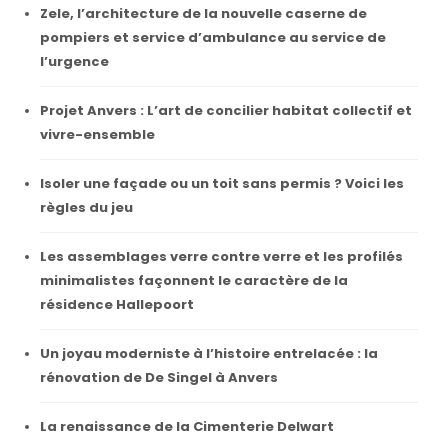
Zele, l’architecture de la nouvelle caserne de
pompiers et service d’ambulance au service de
l’urgence
Projet Anvers : L’art de concilier habitat collectif et
vivre-ensemble
Isoler une façade ou un toit sans permis ? Voici les
règles du jeu
Les assemblages verre contre verre et les profilés
minimalistes façonnent le caractère de la
résidence Hallepoort
Un joyau moderniste à l’histoire entrelacée : la
rénovation de De Singel à Anvers
La renaissance de la Cimenterie Delwart