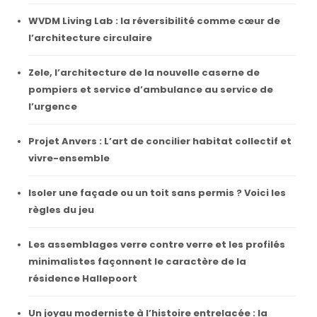
WVDM Living Lab : la réversibilité comme cœur de
l’architecture circulaire
Zele, l’architecture de la nouvelle caserne de
pompiers et service d’ambulance au service de
l’urgence
Projet Anvers : L’art de concilier habitat collectif et
vivre-ensemble
Isoler une façade ou un toit sans permis ? Voici les
règles du jeu
Les assemblages verre contre verre et les profilés
minimalistes façonnent le caractère de la
résidence Hallepoort
Un joyau moderniste à l’histoire entrelacée : la