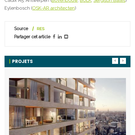
Cadix A5, Antwerpen (
Bovenbouw
;
BULK
;
Sergison Bates
)
Eylenbosch (
OSK-AR architecten
)
Source
RES
Partager cet article
PROJETS