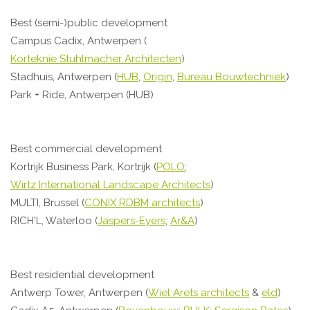
Best (semi-)public development
Campus Cadix, Antwerpen (
Korteknie Stuhlmacher Architecten
)
Stadhuis, Antwerpen (
HUB
,
Origin
,
Bureau Bouwtechniek
)
Park + Ride, Antwerpen (HUB)
Best commercial development
Kortrijk Business Park, Kortrijk (
POLO
;
Wirtz International Landscape Architects
)
MULTI, Brussel (
CONIX RDBM architects
)
RICH'L, Waterloo (
Jaspers-Eyers
;
Ar&A
)
Best residential development
Antwerp Tower, Antwerpen (
Wiel Arets architects
&
eld
)