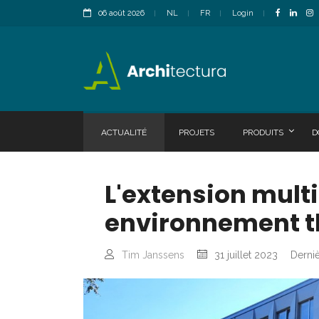
06 août 2026
NL
FR
Login
ACTUALITÉ
PROJETS
PRODUITS
D
L'extension multi
environnement t
Tim Janssens
31 juillet 2023
Derniè