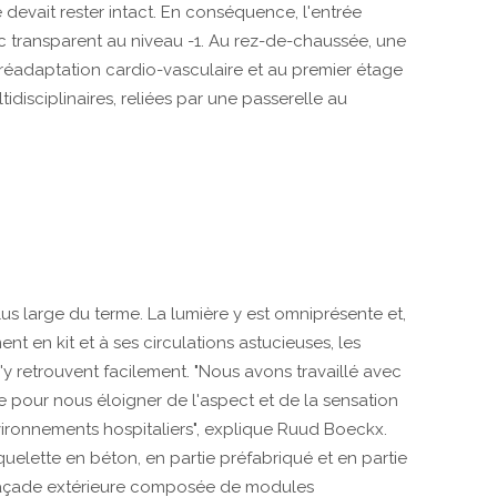
te devait rester intact. En conséquence, l'entrée
ic transparent au niveau -1. Au rez-de-chaussée, une
réadaptation cardio-vasculaire et au premier étage
idisciplinaires, reliées par une passerelle au
lus large du terme. La lumière y est omniprésente et,
nt en kit et à ses circulations astucieuses, les
s'y retrouvent facilement. "Nous avons travaillé avec
e pour nous éloigner de l'aspect et de la sensation
vironnements hospitaliers", explique Ruud Boeckx.
quelette en béton, en partie préfabriqué et en partie
 façade extérieure composée de modules