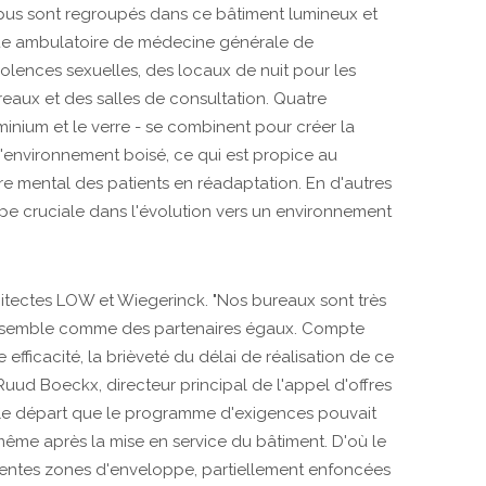
pus sont regroupés dans ce bâtiment lumineux et
ique ambulatoire de médecine générale de
iolences sexuelles, des locaux de nuit pour les
eaux et des salles de consultation. Quatre
uminium et le verre - se combinent pour créer la
c l'environnement boisé, ce qui est propice au
re mental des patients en réadaptation. En d'autres
ape cruciale dans l'évolution vers un environnement
itectes LOW et Wiegerinck. "Nos bureaux sont très
ensemble comme des partenaires égaux. Compte
 efficacité, la brièveté du délai de réalisation de ce
Ruud Boeckx, directeur principal de l'appel d'offres
s le départ que le programme d'exigences pouvait
même après la mise en service du bâtiment. D'où le
érentes zones d'enveloppe, partiellement enfoncées