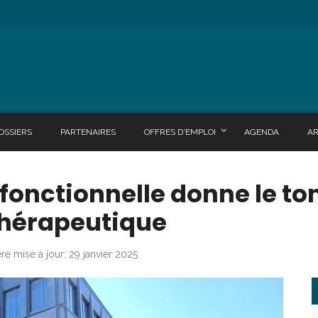
OSSIERS
PARTENAIRES
OFFRES D'EMPLOI
AGENDA
A
fonctionnelle donne le to
hérapeutique
re mise à jour: 29 janvier 2025