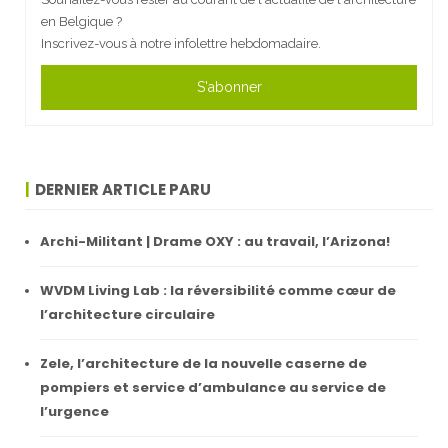
en Belgique ?
Inscrivez-vous à notre infolettre hebdomadaire.
S'abonner
DERNIER ARTICLE PARU
Archi-Militant | Drame OXY : au travail, l’Arizona!
WVDM Living Lab : la réversibilité comme cœur de
l’architecture circulaire
Zele, l’architecture de la nouvelle caserne de
pompiers et service d’ambulance au service de
l’urgence