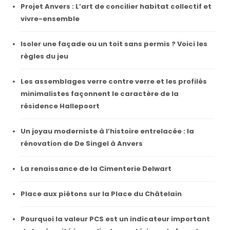
Projet Anvers : L’art de concilier habitat collectif et
vivre-ensemble
Isoler une façade ou un toit sans permis ? Voici les
règles du jeu
Les assemblages verre contre verre et les profilés
minimalistes façonnent le caractère de la
résidence Hallepoort
Un joyau moderniste à l’histoire entrelacée : la
rénovation de De Singel à Anvers
La renaissance de la Cimenterie Delwart
Place aux piétons sur la Place du Châtelain
Pourquoi la valeur PCS est un indicateur important