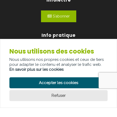
Infolettre
S'abonner
Info pratique
Nous utilisons des cookies
Qui sommes-nous?
Nous utilisons nos propres cookies et ceux de tiers
Publicité
pour adapter le contenu et analyser le trafic web.
En savoir plus sur les cookies
Contact
Accepter les cookies
Refuser
POLITIQUE DE CONFIDENTIALITÉ
POLITIQUE DE COOKIE
CLAUSE DE NON-RESPONSABILITÉ
© Copyright Palindroom 2026