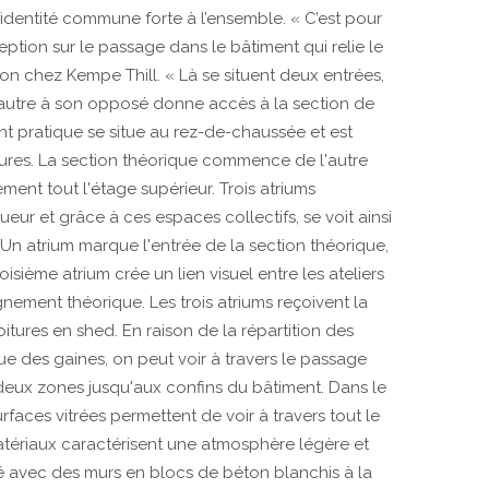
 identité commune forte à l’ensemble. « C’est pour
tion sur le passage dans le bâtiment qui relie le
on chez Kempe Thill. « Là se situent deux entrées,
 l’autre à son opposé donne accès à la section de
t pratique se situe au rez-de-chaussée et est
ieures. La section théorique commence de l'autre
nt tout l'étage supérieur. Trois atriums
ueur et grâce à ces espaces collectifs, se voit ainsi
. Un atrium marque l'entrée de la section théorique,
isième atrium crée un lien visuel entre les ateliers
gnement théorique. Les trois atriums reçoivent la
itures en shed. En raison de la répartition des
e des gaines, on peut voir à travers le passage
 deux zones jusqu'aux confins du bâtiment. Dans le
faces vitrées permettent de voir à travers tout le
 matériaux caractérisent une atmosphère légère et
é avec des murs en blocs de béton blanchis à la