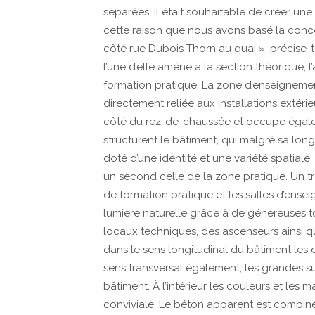
séparées, il était souhaitable de créer une
cette raison que nous avons basé la concep
côté rue Dubois Thorn au quai », précise-t
l’une d’elle amène à la section théorique,
formation pratique. La zone d’enseignemen
directement reliée aux installations extér
côté du rez-de-chaussée et occupe égaleme
structurent le bâtiment, qui malgré sa long
doté d’une identité et une variété spatiale
un second celle de la zone pratique. Un tro
de formation pratique et les salles d’ensei
lumière naturelle grâce à de généreuses to
locaux techniques, des ascenseurs ainsi qu
dans le sens longitudinal du bâtiment les
sens transversal également, les grandes sur
bâtiment. À l’intérieur les couleurs et les
conviviale. Le béton apparent est combin