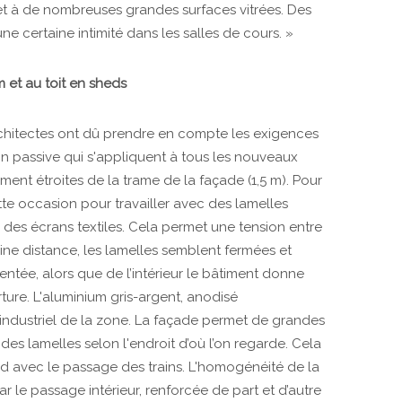
t à de nombreuses grandes surfaces vitrées. Des
e certaine intimité dans les salles de cours. »
m et au toit en sheds
rchitectes ont dû prendre en compte les exigences
 passive qui s'appliquent à tous les nouveaux
ment étroites de la trame de la façade (1,5 m). Pour
 cette occasion pour travailler avec des lamelles
 des écrans textiles. Cela permet une tension entre
rtaine distance, les lamelles semblent fermées et
ntée, alors que de l’intérieur le bâtiment donne
ure. L'aluminium gris-argent, anodisé
 industriel de la zone. La façade permet de grandes
des lamelles selon l'endroit d’où l’on regarde. Cela
 avec le passage des trains. L'homogénéité de la
r le passage intérieur, renforcée de part et d’autre