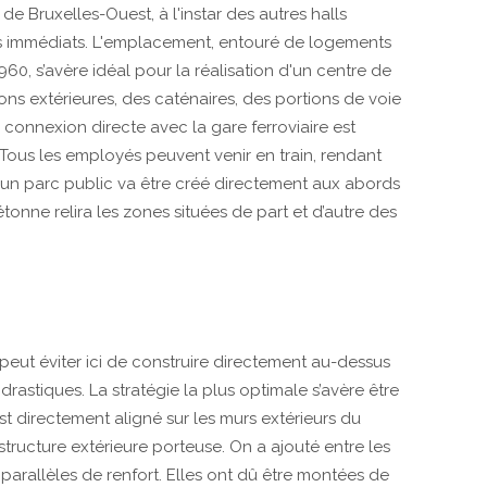
de Bruxelles-Ouest, à l'instar des autres halls
ons immédiats. L'emplacement, entouré de logements
0, s’avère idéal pour la réalisation d'un centre de
ons extérieures, des caténaires, des portions de voie
 connexion directe avec la gare ferroviaire est
ous les employés peuvent venir en train, rendant
 un parc public va être créé directement aux abords
onne relira les zones situées de part et d’autre des
 peut éviter ici de construire directement au-dessus
astiques. La stratégie la plus optimale s’avère être
t directement aligné sur les murs extérieurs du
structure extérieure porteuse. On a ajouté entre les
arallèles de renfort. Elles ont dû être montées de