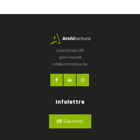
Lazarijstraat 168
3500 Hasselt
info@architectura.be
Infolettre
S'abonner