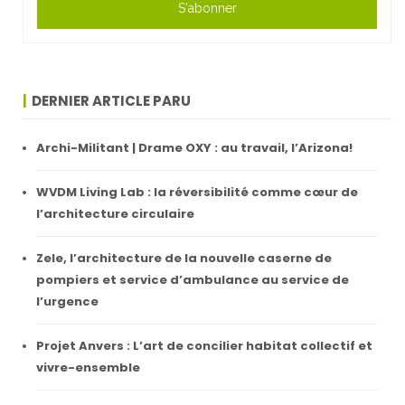
S'abonner
DERNIER ARTICLE PARU
Archi-Militant | Drame OXY : au travail, l’Arizona!
WVDM Living Lab : la réversibilité comme cœur de
l’architecture circulaire
Zele, l’architecture de la nouvelle caserne de
pompiers et service d’ambulance au service de
l’urgence
Projet Anvers : L’art de concilier habitat collectif et
vivre-ensemble