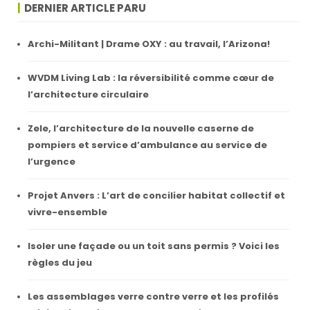
DERNIER ARTICLE PARU
Archi-Militant | Drame OXY : au travail, l’Arizona!
WVDM Living Lab : la réversibilité comme cœur de
l’architecture circulaire
Zele, l’architecture de la nouvelle caserne de
pompiers et service d’ambulance au service de
l’urgence
Projet Anvers : L’art de concilier habitat collectif et
vivre-ensemble
Isoler une façade ou un toit sans permis ? Voici les
règles du jeu
Les assemblages verre contre verre et les profilés