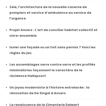
Zele, l’architecture de la nouvelle caserne de
pompiers et service d’ambulance au service de
l’urgence
Projet Anvers : L’art de concilier habitat collectif et
vivre-ensemble
Isoler une façade ou un toit sans permis ? Voici les
règles du jeu
Les assemblages verre contre verre et les profilés
minimalistes façonnent le caractère de la
résidence Hallepoort
Un joyau moderniste à l’histoire entrelacée : la
rénovation de De Singel à Anvers
La renaissance de la Cimenterie Delwart