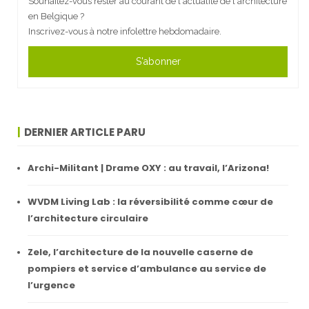
Souhaitez-vous rester au courant de l'actualité de l'architecture
en Belgique ?
Inscrivez-vous à notre infolettre hebdomadaire.
S'abonner
DERNIER ARTICLE PARU
Archi-Militant | Drame OXY : au travail, l’Arizona!
WVDM Living Lab : la réversibilité comme cœur de
l’architecture circulaire
Zele, l’architecture de la nouvelle caserne de
pompiers et service d’ambulance au service de
l’urgence