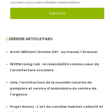
Inscrivez-vous à notre infolettre hebdomadaire.
S'abonner
DERNIER ARTICLE PARU
Archi-Militant | Drame OXY : au travail, l’Arizona!
WVDM Living Lab : la réversibilité comme cœur de
l’architecture circulaire
Zele, l’architecture de la nouvelle caserne de
pompiers et service d’ambulance au service de
l’urgence
Projet Anvers : L’art de concilier habitat collectif et