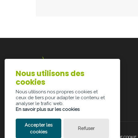
Nous utilisons des
Lazarijstraat 168
cookies
3500 Hasselt
info@architectura.be
Nous utilisons nos propres cookies et
ceux de tiers pour adapter le contenu et
analyser le trafic web.
En savoir plus sur les cookies
Accepter les
Refuser
cookies
POLITIQUE DE CONFIDENTIALITÉ
POLITIQUE DE COOKIE