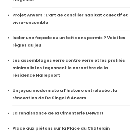
Projet Anvers : L’art de concilier habitat collectif et
vivre-ensemble
Isoler une façade ou un toit sans permis ? Voici les
règles du jeu
Les assemblages verre contre verre et les profilés
minimalistes façonnent le caractère de la
résidence Hallepoort
Un joyau moderniste à l’histoire entrelacée : la
rénovation de De Singel à Anvers
La renaissance de la Cimenterie Delwart
Place aux piétons sur la Place du Châtelain