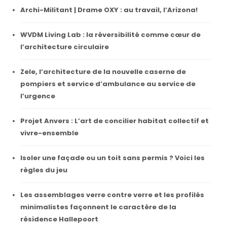
Archi-Militant | Drame OXY : au travail, l’Arizona!
WVDM Living Lab : la réversibilité comme cœur de
l’architecture circulaire
Zele, l’architecture de la nouvelle caserne de
pompiers et service d’ambulance au service de
l’urgence
Projet Anvers : L’art de concilier habitat collectif et
vivre-ensemble
Isoler une façade ou un toit sans permis ? Voici les
règles du jeu
Les assemblages verre contre verre et les profilés
minimalistes façonnent le caractère de la
résidence Hallepoort