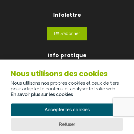
Infolettre
S'abonner
Info pratique
Nous utilisons des cookies
Qui sommes-nous?
Nous utilisons nos propres cookies et ceux de tiers
Publicité
pour adapter le contenu et analyser le trafic web.
En savoir plus sur les cookies
Contact
Accepter les cookies
Refuser
POLITIQUE DE CONFIDENTIALITÉ
POLITIQUE DE COOKIE