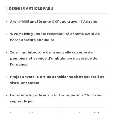
DERNIER ARTICLE PARU
Archi-Militant | Drame OXY : au travail, l’Arizona!
WVDM Living Lab : la réversibilité comme cœur de
l’architecture circulaire
Zele, l’architecture de la nouvelle caserne de
pompiers et service d’ambulance au service de
l’urgence
Projet Anvers : L’art de concilier habitat collectif et
vivre-ensemble
Isoler une façade ou un toit sans permis ? Voici les
règles du jeu