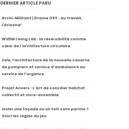
DERNIER ARTICLE PARU
Archi-Militant | Drame OXY : au travail,
l’Arizona!
WVDM Living Lab : la réversibilité comme
cœur de l’architecture circulaire
Zele, l’architecture de la nouvelle caserne
de pompiers et service d’ambulance au
service de l’urgence
Projet Anvers : L’art de concilier habitat
collectif et vivre-ensemble
Isoler une façade ou un toit sans permis ?
Voici les règles du jeu