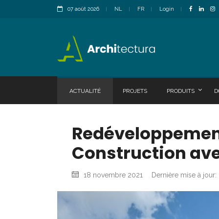
07 août 2026
NL
FR
Login
ACTUALITÉ
PROJETS
PRODUITS
D
Redéveloppement 
Construction ave
18 novembre 2021
Dernière mise à jour: