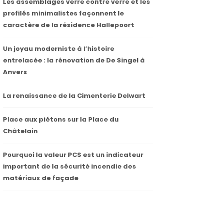
Les assemblages verre contre verre et les
profilés minimalistes façonnent le
caractère de la résidence Hallepoort
Un joyau moderniste à l’histoire
entrelacée : la rénovation de De Singel à
Anvers
La renaissance de la Cimenterie Delwart
Place aux piétons sur la Place du
Châtelain
Pourquoi la valeur PCS est un indicateur
important de la sécurité incendie des
matériaux de façade