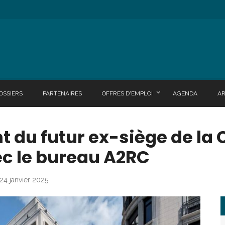
OSSIERS
PARTENAIRES
OFFRES D'EMPLOI
AGENDA
A
du futur ex-siège de la 
c le bureau A2RC
 24 janvier 2025