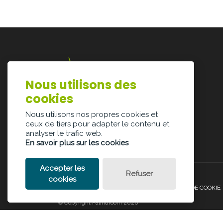
Nous utilisons des
Lazarijstraat 168
cookies
3500 Hasselt
info@architectura.be
Nous utilisons nos propres cookies et
ceux de tiers pour adapter le contenu et
analyser le trafic web.
En savoir plus sur les cookies
Accepter les
Refuser
cookies
POLITIQUE DE CONFIDENTIALITÉ
POLITIQUE DE COOKIE
© Copyright Palindroom 2026